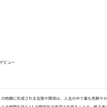
ーデビュー
この時期に形成される友情や関係は、人生の中で最も色鮮や
れらの瞬間を捉え2人の関係性の奥深さを探ることで、観る者