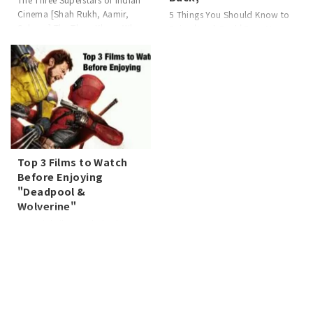
Cinema [Shah Rukh, Aamir,
5 Things You Should Know to
Salman] The Three Khans Who
Enjoy 'Look Back' Even More
Influenced Indian Film Indian
The film 'Look Back' has
cinema is globally renowned,
captivated many audiences
with many talented actors
with its story and deep
making their mark on the
themes. However, there are
industry. Among them, three
hidden details and
actors, known as the "Three
background trivia beyond the
Khan ...
surface narrative. Knowing
these tidbits can expa ...
Top 3 Films to Watch
Before Enjoying
"Deadpool &
Wolverine"
Essential Films and Viewing
Priority for Enjoying
"Deadpool & Wolverine"
"Deadpool & Wolverine,"
released on July 26, 2024, is
advertised as requiring "no
prep," but as fans of the