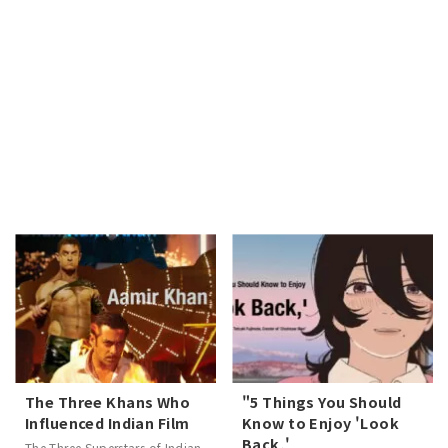
The Three Khans Who
"5 Things You Should
Influenced Indian Film
Know to Enjoy 'Look
Back,'
The Three Superstars of Indian