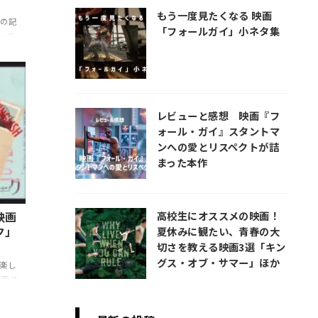
もう一度見たくなる 映画
この記
「フォールガイ」小ネタ集
って
て盛
ベー
5作
と配信
レビューと感想 映画『フ
ークお
ォール・ガイ』スタントマ
-
ンへの愛とリスペクトが詰
△(レ
まった本作
高校生にオススメの映画！
映画
ク」
夏休みに観たい、青春の大
切さを教える映画3選「キン
グス・オブ・サマー」ほか
楽し
映画は
らし
で