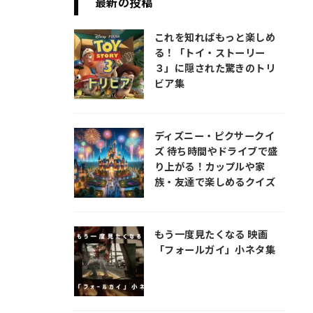
最新の投稿
、女性
そし
ま
これを知ればもっと楽しめ
長編デ
る！「トイ・ストーリー
ヨー
３」に隠された驚きのトリ
フィ
ビア集
注目
最高
ディズニー・ピクサークイ
ズ 待ち時間やドライブで盛
り上がる！カップルや家
族・友達で楽しめるクイズ
もう一度見たくなる 映画
「フォールガイ」小ネタ集