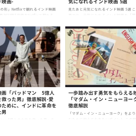
映画-
気になれるインド映画 5選
の形」Netflixで観れるインド映画
見たあと元気になれるインド映画 5選 
事2023年5月現在Netflixで観れる
事では、元気になれるインド映画を「笑
の中から、厳選した 5作品紹介い
明るい気持ちになれる映画」「声を出し
 親子・夫婦など様々な「愛」をテ
り上がれる映画」「見終わった後にモチ
ている映画をピックアップいたしま
ションが上がる映画」の３つのに分けて
ンドの愛と優しさにあふれる映画ぜ
品ご紹介していきます。 おすすめ作品
はいかがでしょうか 1. 姉が弟を
サービス PKきっと、うまくいく
優しい愛が織りなす物語 レイン
RRRPADMANマダム・イン・ニューヨ
サービス配信状況U-
すすめの配信サービスゲオ宅配レンタルU
ETFLIX○Amazonプライムビデオ
NEXTU-NEXTNetflixU-NEXTU-next×○
× この映画は「初めてのおつかい」
ンタル）×○Amazonプライムビデオ
ラハラドキドキなトラブ ...
×△(レンタル）×××NETFLIX×× ...
映画「パッドマン 5億人
一歩踏み出す勇気をもらえる
を救った男」徹底解説-愛
「マダム・イン・ニューヨー
のために、インドに革命を
徹底解説
た男
「マダム・イン・ニューヨーク」をより
むために抑えておきたいポイント この
ン 5億人の女性を救った男」を
新しい事に挑戦することの大切さと素晴
ために抑えておきたいポイント こ
さ、そして見た後に勇気をもらえる作品
インドで安価な生理用品を作るため