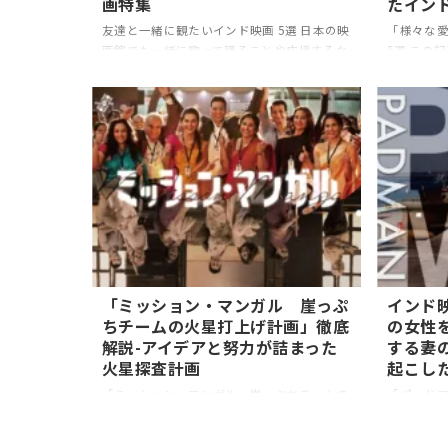
画特集
たインド
友達と一緒に観たいインド映画 5選 日本の映
「様々な愛
画館でも一緒に歌って踊ることや応援するな
5選 この記
どの、インドの鑑賞形式でもある「マサラ上
インド映画
映」が行われてる映画館が増えています。そ
たします。
んな、友達と一緒に歌いたくなったり踊りた
ーマにし
くなる、応援しながらみたくなるような映画
した。イ
をまとめました。友達と映画を観る際の参考
ひ見てみて
にしてみてはいかがでしょうか 1. 一緒に声
思いやる、
を出しで盛り上がりたい映画 RRR 「度肝を
ボー 配信
抜かれるアクション」と「高いレベルの物
next×N
語」が融合した、10分に1度クライマックス
×Hulu
のような映画 バーフバリシリーズのS・S・ラ
のようなハ
ージャマウリ監 ...
「ミッション・マンガル 崖っぷ
インド
ちチームの火星打上げ計画」徹底
の女性
解説-アイデアと努力が詰まった
する妻
火星探査計画
起こし
「ミッション・マンガル 崖っぷちチームの
「パッドマ
火星打上げ計画」をより楽しむために抑えて
より楽しむ
おきたいポイント この映画は火星へ探索機
の映画は