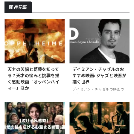
関連記事
天才の苦悩と葛藤を知って
デイミアン・チャゼルのお
る？天才の悩みと挑戦を描
すすめ映画: ジャズと映画が
く感動映画「オッペンハイ
描く世界
マー」ほか
デイミアン・チャゼルの映画の
魅力：「ラ・ラ・ランド」から
天才の苦悩を描いたおすすめ映
「バビロン」まで 1, デイミア
画3選 天才と呼ばれる人々は、
ン・チャゼルとは デイミアン・
その才能と共に大きな悩みや苦
チャゼルは1985年生まれのアメ
労を抱えることがあります。彼
リカの映画監督で、元ジャズ・
らの人生は、偉大な発見や発明
ドラマーから映画監督へという
の裏側にある苦悩と葛藤に満ち
異色の経歴を持ちます。父はコ
ています。今回は、そんな天才