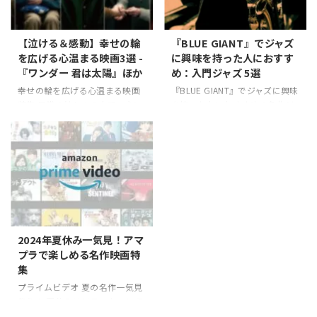
ンピュータサイエンスの教授、
たちの内面の葛藤や挑戦を描い
母は歴史学者であり、文化的な
た映画を3作品ご紹介します。そ
背景に恵まれた環境で育ったチ
れぞれの映画は、異なる分野で
【泣ける＆感動】幸せの輪
『BLUE GIANT』でジャズ
ャゼルは、幼いころから映画の
活躍した天才たちの人生と、そ
を広げる心温まる映画3選 -
に興味を持った人におすす
魅力に取り憑かれていました。
の裏にある苦悩を描いていま
『ワンダー 君は太陽』ほか
め：入門ジャズ 5選
彼の映画製作への情熱は早くか
す。 1,数学の天才 ビューティフ
幸せの輪を広げる心温まる映画
『BLUE GIANT』でジャズに興味
ら始まり、ハーバード大学での
ル・マインド（A Beautiful
特集 日常の忙しさの中で、心に
を持った人におすすめの名曲ジ
映画学の勉強と並行して、ジャ
Mind） あらすじ 「ビューティ
響く物語を通じて感動を味わ
ャズ5選 『BLUE GIANT』は多く
ズ・ミュージカルの制作にも取
フル・マインド」は、ロン・ハ
い、幸せを感じる瞬間は特別な
の視聴者にジャズの魅力を新た
り組みました。 ハーバー ...
ワード監督による2001年の伝記
ものです。映画はその強力なメ
に発見させ、この音楽ジャンル
映画で ...
ディアの一つであり、私たちの
への好奇心を刺激しました。映
感情に深く働きかけることがで
画が終わった瞬間、新しくジャ
きます。今回は、観る人々に勇
ズに興味を持った方々が、この
気と希望を与え、日々の生活に
歴史あるある多くの楽曲からど
ポジティブな影響をもたらす
の曲を聴けばいいのかを考え始
「泣ける＆感動」な映画を3つ選
めるのは自然な流れです。本記
2024年夏休み一気見！アマ
びました。 これらの映画は、単
事では、そんな『BLUE GIANT』
プラで楽しめる名作映画特
に感動的なストーリーを提供す
を見てジャズに心を動かされた
集
るだけでなく、人々が自分自身
方々に向けて、おすすめのジャ
プライムビデオ 夏の名作一気見
や他者に対して行動を起こすき
ズの名曲を紹介します。
祭り！ 夏休みはリラックスして
っかけを作り出します。善意の
「BLUE GIANT」の概要 『BLUE
過ごす絶好の機会です。そし
力、家族の絆、友情の深さを描
GIANT』は、石 ...