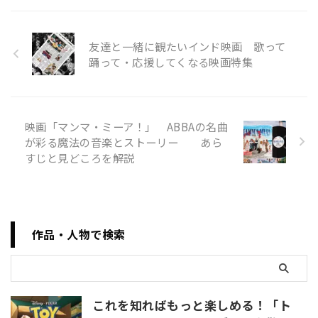
て、家でゆっくりと映画やドラ
いたこれらの作品は、どれも見
マを一気見するのも、夏の楽し
る者 ...
みの一つです。プライムビデオ
友達と一緒に観たいインド映画 歌って
には、そんな夏休みにピッタリ
踊って・応援してくなる映画特集
の作品がたくさん揃っていま
す。今年の夏は、素晴らしいス
トーリーと魅力的なキャラクタ
ーに引き込まれる、見逃せない
映画「マンマ・ミーア！」 ABBAの名曲
作品をお届けします。 この特集
が彩る魔法の音楽とストーリー あら
では、プライムビデオで視聴で
きるおすすめの映画やドラマを
すじと見どころを解説
厳選してご紹介します。感動の
ドラマから心躍るアクション、
笑いが止まらないコメディま
で、幅広いジャンルから選りす
ぐりの ...
作品・人物で検索
これを知ればもっと楽しめる！「ト