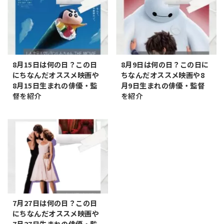
子の日 8月10日が「帽子の日」
ロレス記念日 7月30日は「プロ
と定められたのは、全日本帽子
レス記念日」です。1953年7月
協会が発案・制定したことによ
30日に日本プロレス協会が設立
ります。この日は、帽子を通じ
されたことを記念しています。
て紫外線対策の重要性を啓発
この日は、日本におけるプロレ
し、帽子を服飾雑貨としての認
スの発展と普及を祝い、プロレ
8月15日は何の日？この日
8月9日は何の日？この日に
知度を高める目的で設けられま
ス界の歴史や文化、偉大なプロ
にちなんだオススメ映画や
ちなんだオススメ映画や8
した。この日は「ハ（8）ット
レスラーたちの功績を称えるた
8月15日生まれの俳優・監
月9日生まれの俳優・監督
（10）」の語呂合わせから選ば
めに制定されました。 日本プロ
督を紹介
を紹介
れました。 日差しが強くなる夏
レス協会の設立は、日本におけ
8月15日は何の日 映画雑学 8月
8月9日は何の日 映画雑学 8月9
の時期に位置しているため、紫
るプロレス業界の基盤を築いた
15日は何の日？ この日にちなん
日は何の日？ この日にちなんだ
外線から肌を守るための最適な
重要な出来事であり、その後の
だ記念日とオススメの映画など
記念日とオススメの映画などを
アイテムとして帽子の役割を強
日本プロレスの隆盛に大きく寄
をまとめてみました。 記念日 刺
まとめてみました。 記念日 ハグ
調します。また ...
与しまし ...
身の日 8月15日が「刺身の日」
の日 8月9日が「ハグの日」と定
と定められたのは、、1448年
められたのは、2007年に広島県
（文安5年）8月15日に書かれた
広島市の民間団体「8.9（HUG）
日記に、現代と同様の刺身に関
の会」によって制定されたこと
する記述があったことが由来で
に由来します。この日は「ハ
す。この日が記録されたこと
（8）グ（9）」の語呂合わせか
7月27日は何の日？この日
は、日本における刺身の長い歴
ら選ばれました。この記念日の
にちなんだオススメ映画や
史と文化的な重要性を示してい
目的は、ハグを通じて愛情や感
7月27日生まれの俳優・監