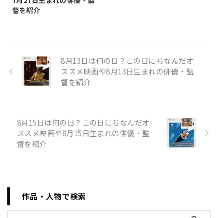
ます。 オススメの映画 しん次
謝、信頼を伝え、人々の間の絆
督を紹介
元！クレヨンしんちゃんTHE
を強化することにあります。
7月27日は何の日 映画雑学 7月
MOVIE 超能力大決戦 とべとべ
「ハグの日」は、人と人との触
27日は何の日？ この日にちなん
手巻き寿司 映画概要
れ合いが減少する現代社会にお
だ記念日とオススメの映画など
https://youtu.be/A ...
いて、肉体的な接触が持つ心理
をまとめてみました。 記念日 ス
的な効果 ...
8月13日は何の日？この日にちなんだオ
イカの日 7月27日は「スイカの
ススメ映画や8月13日生まれの俳優・監
日」です。この日が「スイカの
督を紹介
日」と定められたのは、「な(7)
つのよこづ(2)な(7)」という語呂
合わせによるもので、スイカを
夏を代表する果物の「横綱」と
見立てたものです。この日は、
8月15日は何の日？この日にちなんだオ
スイカの美味しさや、夏にぴっ
ススメ映画や8月15日生まれの俳優・監
たりの爽やかな果物としての魅
督を紹介
力を広めることを目的としてい
ます。スイカには水分が豊富に
含まれており、暑い夏の日に水
分補給として楽しまれることが
多い ...
作品・人物で検索