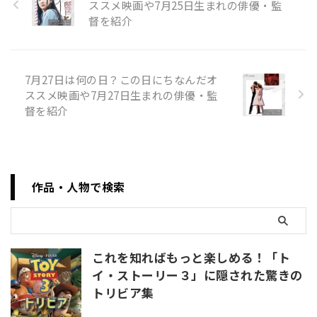
ススメ映画や7月25日生まれの俳優・監
です。この日が「地名の日」と
督を紹介
定められたのは、アイヌ語地名
研究家の山田秀三の命日と、地
名研究家の谷川健一の誕生日に
ちなんでいます。これは、地名
に関する研究や、地名が持つ歴
7月27日は何の日？この日にちなんだオ
史的・文化的価値に注目を集
ススメ映画や7月27日生まれの俳優・監
め、地名学に対する理解と関心
督を紹介
を深めることを目的として制定
された記念日です。 山田秀三は
アイヌ語地名の研究で知られ、
アイヌの人々やその文化に深い
敬意を持ち、アイ ...
作品・人物で検索
これを知ればもっと楽しめる！「ト
イ・ストーリー３」に隠された驚きの
トリビア集