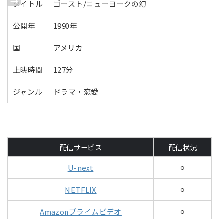
タイトル
ゴースト/ニューヨークの幻
公開年
1990年
国
アメリカ
上映時間
127分
ジャンル
ドラマ・恋愛
配信サービス
配信状況
U-next
⚪︎
NETFLIX
⚪︎
Amazonプライムビデオ
⚪︎