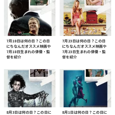
7月18日は何の日？この日
7月23日は何の日？この日
にちなんだオススメ映画や
にちなんだオススメ映画や
7月18日生まれの俳優・監
7月23日生まれの俳優・監
督を紹介
督を紹介
7月18日は何の日 映画雑学 7月
7月23日は何の日 映画雑学 7月
18日は何の日？ この日にちなん
23日は何の日？ この日にちなん
だ記念日とオススメの映画など
だ記念日とオススメの映画など
をまとめてみました。 記念日 ネ
をまとめてみました。 記念日 文
ルソン・マンデラ・デー 7月18
月ふみの日 7月23日は「文月ふ
日は「ネルソン・マンデラ・デ
みの日」です。7月23日が「文
ー」です。この日は、南アフリ
月ふみの日」であることは、日
カ共和国の反アパルトヘイト運
本の伝統的な月の名前「文月
動のリーダーであり、同国の初
（ふみづき）」と、文字や読書
代大統領を務めたネルソン・マ
を意味する「文（ふみ）」を組
8月3日は何の日？この日に
8月1日は何の日？この日に
ンデラの誕生日を記念していま
み合わせた語呂合わせによるも