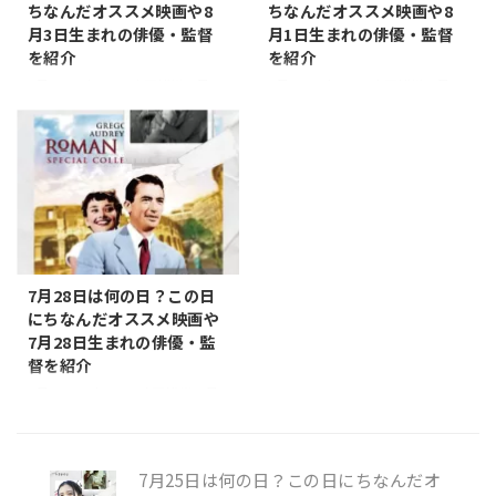
ちなんだオススメ映画や8
ちなんだオススメ映画や8
す。2009年に国際連合がこの日
のです。「文月」は旧暦の7月を
月3日生まれの俳優・監督
月1日生まれの俳優・監督
を「国際ネルソン・マンデラ・
指し、この月には古来から文を
を紹介
を紹介
デー」と定め、マンデラの価値
楽しむ風習があったとされてい
8月3日は何の日 映画雑学 8月3
8月1日は何の日 映画雑学 8月1
観と彼の平和、自由、民主主義
ます。また、「ふみ」は手紙や
日は何の日？ この日にちなんだ
日は何の日？ この日にちなんだ
への貢献を称える日となってい
文学作品など、文を介したコミ
記念日とオススメの映画などを
記念日とオススメの映画などを
ます。 マンデラが人々に奉仕し
ュニケーションや表現を意味し
まとめてみました。 記念日 ハサ
まとめてみました。 記念日 水の
た67年間 ...
ます。 この日 ...
ミの日 8月3日が「ハサミの日」
日 8月1日は「水の日」です。こ
とされるのは、美容家兼学校法
の日が「水の日」と定められた
人・山野学苑の創設者が1977年
のは、水循環基本法（平成26年
に「ハサミ供養」を提唱したこ
法律第16号）に基づいていま
とに由来します。この日は、
す。この法律により、国民の間
「ハ（8）サ（3）ミ」の語呂合
に広く健全な水循環の重要性に
7月28日は何の日？この日
わせから選ばれ、美容と理容、
ついての理解や関心を深めるこ
にちなんだオススメ映画や
洋裁などで使用されるハサミに
とを目的として、毎年8月1日を
7月28日生まれの俳優・監
対する感謝と敬意を表すための
「水の日」としています。水循
督を紹介
記念日として制定されました。
環とは、地球上で水が蒸発し、
7月28日は何の日 映画雑学 7月
ハサミは、これらの職業におい
雲を形成して降水となり、再び
28日は何の日？ この日にちなん
て中心的な役割を担う重要な道
海や川へと戻っていく一連の過
だ記念日とオススメの映画など
具です。そのため、「ハサミの
程を指します。この自然の循環
をまとめてみました。 記念日 地
日」は、これ ...
は、地球上の生 ...
7月25日は何の日？この日にちなんだオ
名の日 7月28日は「地名の日」