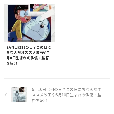
日は何の日？ この日にちなんだ
16日は何の日？ この日にちなん
2002年国アメリカ上映時間104
https://youtu.be/VoCGLi82O7I
記念日とオススメの映画などを
だ記念日とオススメの映画など
分 ...
?si=7LHNC2sA ...
まとめてみました。 記念日 波の
をまとめてみました。 記念日 虹
日 6月28日は「波の日」です。
の日 7月16日は「虹の日」で
「な（7）み（3）」（波）と読
す。 「虹の日」は 2008年、デ
む語呂合わせから。海やサーフ
ザイナーとして活動する山内康
ィンに対してもっと関心を持っ
弘氏によって制定 されまし
てもらうことが目的。記念日は
た。 日付は、「なな（7）いろ
一般社団法人・日本記念日協会
（16）」と読める語呂合わせか
7月8日は何の日？この日に
により認定・登録された。 オス
ら。 また、梅雨明けの時期で虹
ちなんだオススメ映画や7
スメの映画 オススメの映画デ
が出現しやすいことも由来のひ
月8日生まれの俳優・監督
イ・アフター・トゥモロー 映画
とつです。 オススメの映画 エク
を紹介
概要 タイトルデイ・アフター・
ソシスト 映画概要
7月8日は何の日 映画雑学 7月8
トゥモロー公開年2004年国アメ
https://youtu.be/9Gum5wwtld
日は何の日？ この日にちなんだ
リカ上映時間124分 ジャンル
w?si=9Yfh96JRG6qnULT ...
記念日とオススメの映画などを
アドベンチャー・パニック 配信
まとめてみました。 記念日 七転
...
6月10日は何の日？この日にちなんだオ
八起の日 7月8日は「七転八起の
ススメ映画や6月10日生まれの俳優・監
日」です。 「七（7）転八（8）
督を紹介
起」の数字にちなんで。2016年
（平成28年）4月14日および16
日に発生した熊本地震からの復