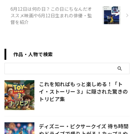
興の気持ちを込めて、何度でも
起き上がる心意気を表す「くま
6月12日は何の日？この日にちなんだオ
モンの起き上がりこぼし」で多
ススメ映画や6月12日生まれの俳優・監
くの人に勇気と励ましを送るこ
督を紹介
とが目的。記念日は2017年（平
成29年）に一般社団法人・日本
記念日協会により認定・登録さ
れた。 オススメの映画 帰 ...
作品・人物で検索
これを知ればもっと楽しめる！「ト
イ・ストーリー３」に隠された驚きの
トリビア集
ディズニー・ピクサークイズ 待ち時間
やドライブで盛り上がる！カップルや