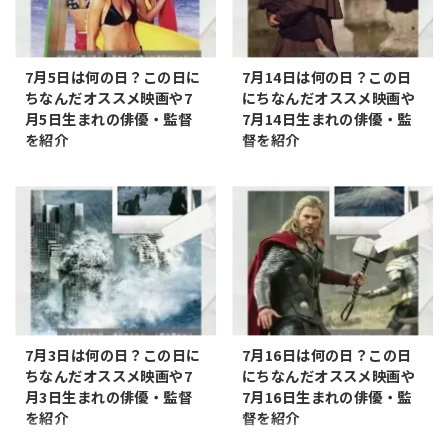
7月5日は何の日？この日に
7月14日は何の日？この日
ちなんだオススメ映画や7
にちなんだオススメ映画や
月5日生まれの俳優・監督
7月14日生まれの俳優・監
を紹介
督を紹介
7月5日は何の日 映画雑学 7月5
7月14日は何の日 映画雑学 7月
日は何の日？ この日にちなんだ
14日は何の日？ この日にちなん
記念日とオススメの映画などを
だ記念日とオススメの映画など
まとめてみました。 記念日 ビキ
をまとめてみました。 記念日 フ
ニスタイルの日 7月5日は「ビキ
ランス建国記念日 7月14日は
ニスタイルの日」です。 1946年
「フランス建国記念日」です。
（昭和21年）のこの日、フラン
7月14日はフランスの最も重要
スのルイ・レアールが世界初の
な祝日、フランス建国記念日で
ビキニスタイルの水着を発表し
す。 フランス革命の象徴的な出
たことに由来しています。 オス
来事であるバスティーユ襲撃お
7月3日は何の日？この日に
7月16日は何の日？この日
スメの映画 ブルークラッシュ 映
よびこの事件の１年後に革命政
ちなんだオススメ映画や7
にちなんだオススメ映画や
画概要
府によって行われた全国連盟祭
月3日生まれの俳優・監督
7月16日生まれの俳優・監
https://youtu.be/Bz2N1bJQoT
が起源とされる日になります。
を紹介
督を紹介
s?si=B8K9Mw6G5t2mb_0Z タ
オススメの映画 レ・ミゼラブル
7月3日は何の日 映画雑学 7月3
7月16日は何の日 映画雑学 7月
イトルブルークラッシュ公開年
映画概要