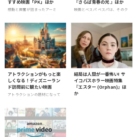
すすめ映画「PK」ほか
『さらば青春の光 』ほか
感動と興奮が詰まったアーミ
映画とベスパ ベスパは、そのク
ル・カーンのインド映画5選 イ
ラシックで洗練されたデザイン
ンド映画界において、アーミ
から、映画においても多くの印
ル・カーンほど多才で影響力の
象的なシーンを彩っています。
ある俳優は少ないでしょう。彼
今回は、ベスパが特に印象的に
の映画は、観客に感動と興奮を
登場する3つの映画を紹介しま
もたらし、同時に社会問題や人
す。 ベスパと映画の関係性 ベス
間の本質について考えさせる深
パは、1946年にイタリアのピア
いメッセージを持っています。
ッジオ社によって開発されたス
俳優、プロデューサー、そして
クーターです。その名前はイタ
監督としても活躍するアーミ
リア語で「スズメバチ」を意味
アトラクションがもっと楽
結局は人間が一番怖い! サ
ル・カーンは、単なるエンター
し、その独特なデザインと軽快
しくなる！ディズニーラン
イコパスホラー映画特集
テイメントを超えた映画作りを
な走行性能から、瞬く間に世界
ド訪問前に観たい映画
『エスター (Orphan)』ほ
追求し続けています。 今回紹介
中で人気を博しました。ベスパ
か
アトラクションの題材になって
する5本の映画は、アーミル・カ
は、単なる移動手段にとどまら
いる映画（トゥーンタウン編) デ
人間の恐怖を描くサイコパスホ
ーンの才能が光る作品ばかりで
ず、ファッションやライフスタ
ィズニーランドは、ディズニ
ラー映画特集1 映画は様々な形
す。演技力とストーリーテリン
イルの象徴としても愛されてい
ー・ピクサー映画の世界を体験
で人間の恐怖を映し出します
グの妙が際立つこれらの映画
ます。 映画の世界では、 ...
できる場所です。そのアトラク
が、怪物や幽霊、未知の生命体
は、観る ...
ションには、多くのディズニ
といった存在よりも、時として
ー・ピクサー映画がモチーフに
人間自身が最も恐ろしい存在に