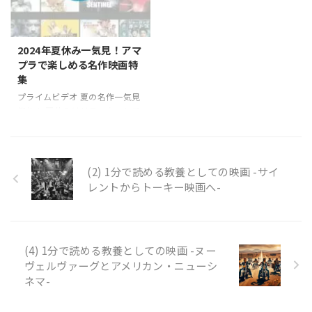
なっており、それらの映画を観
なり得ることを描いた作品は、
ることで、ディズニーランドで
特に強烈な印象を観客に残しま
の体験がさらに豊かなものにな
す。特に、サイコパスと呼ばれ
ります。東京ディズニーランド
る人格障害を持つキャラクター
2024年夏休み一気見！アマ
をエリアごとに分け、それぞれ
が登場する映画は、その予測不
プラで楽しめる名作映画特
のアトラクションに対応する映
可能な行動や冷酷無比な心理
集
画を紹介します。 トゥーンタウ
が、深い恐怖を誘います。 今回
プライムビデオ 夏の名作一気見
ン トゥーンタウンは、キャラク
は、そんな「結局は人間が一番
祭り！ 夏休みはリラックスして
ターたちが住む街をテーマにし
怖い」というテーマを掘り下げ
過ごす絶好の機会です。そし
たエリアです。ディズニーのア
たサイコパスホラー映画を特集
て、家でゆっくりと映画やドラ
ニメに登場する愛されるキャラ
します。これらの映画に登場す
マを一気見するのも、夏の楽し
ク ...
るキャラクターたちは、彼らの
みの一つです。プライムビデオ
異常な ...
(2) 1分で読める教養としての映画 -サイ
には、そんな夏休みにピッタリ
レントからトーキー映画へ-
の作品がたくさん揃っていま
す。今年の夏は、素晴らしいス
トーリーと魅力的なキャラクタ
ーに引き込まれる、見逃せない
(4) 1分で読める教養としての映画 -ヌー
作品をお届けします。 この特集
ヴェルヴァーグとアメリカン・ニューシ
では、プライムビデオで視聴で
きるおすすめの映画やドラマを
ネマ-
厳選してご紹介します。感動の
ドラマから心躍るアクション、