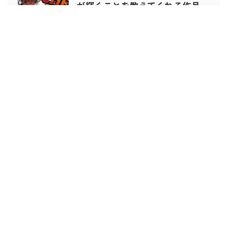
が輝くことを教えてくれる作品
『シェフ 三ツ星フードトラック
始めました』
2024年おすすめ「元気がもらえ
2
る インド映画特集」見たあと元
気になれるインド映画 5選
Cinema-Dig