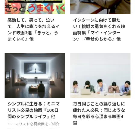
感動して、笑って、泣い
インターンに向けて観た
て。人生に彩りを加えるイ
い！挑戦の勇気をくれる映
ンド映画3選 『きっと、う
画特集『マイ・インター
まくいく』他
ン』『幸せのちから』他
9つの感情 インド映画はその独
インターンシップを乗り越える
特な表現力で世界中の観客を魅
勇気をくれる映画5選 新たな挑
了しています。中でも「ナヴァ
戦は常にわくわくするものです
ラサ」と呼ばれる9つの感情の概
が、それには不安も伴います。
念は、映画製作の重要な要素と
特にインターンシップのよう
されています。ナヴァラサは、
な、自己の能力を試される場面
シュリンガーラ（恋愛）、ハー
では、その不安は一層大きくな
スヤ（笑い）、カルナ（悲し
ることも。だからこそ、その一
み）、ラウドラ（怒り）、ヴィ
歩を踏み出す前に観てほしい映
ーラ（勇敢）、バヤナカ（恐
画を紹介します。これから紹介
シンプルに生きる：ミニマ
毎日同じことの繰り返しに
怖）、ビーバッサ（嫌悪）、ア
する映画は、異なる背景を持つ
リスト必見の映画『100日
疲れた人必見：同じような
ドゥブタ（驚き）、シャーンタ
人々が直面する挑戦と成長の物
間のシンプルライフ』他
毎日を彩る心温まる映画4
（平穏）の各感情を指します。
語を描いており、不安を乗り越
選
ミニマリスト必見映画をご紹介
これらが組み込まれることで、
え、自信を持って新しいステッ
現代社会は情報、物質、選択肢
毎日を変える小さな一歩：日常
インド映画は観る者に幅広い感
プに進むための勇気提供してく