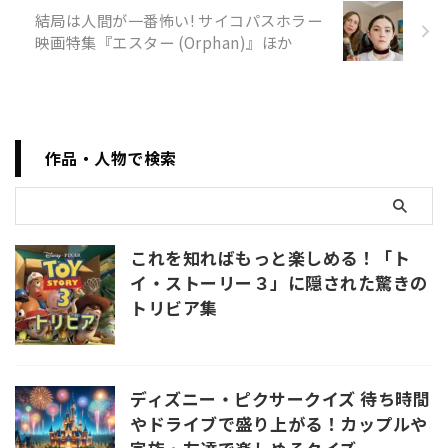
ることで映画がより一層楽しめ
結局は人間が一番怖い! サイコパスホラー
る情報が盛りだくさん！今回
映画特集『エスター (Orphan)』ほか
は、「トイ・ストーリー３」に
隠された驚きのトリビアをピッ
クアップしてご紹介します。あ
なたはいくつ知っているでしょ
うか？ 「トイ・ストーリー」全
体のあらすじ 「トイ・ストーリ
作品・人物で検索
ー ...
これを知ればもっと楽しめる！「ト
イ・ストーリー３」に隠された驚きの
トリビア集
ディズニー・ピクサークイズ 待ち時間
やドライブで盛り上がる！カップルや