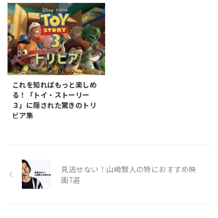
の氾濫によって、私たちの日常
に新しい色を加える心温まる映
情体験を提供するのです。 今回
れます。 1,新しい環境に飛び込
は複雑さを増す一方です。そん
画4選 不幸ではないけれど、ど
は、特に「感動して、笑って、
む勇気 『マイ・インターン』
な中で、シンプルな生活への憧
こか満たされていない。毎日が
泣ける」という強い感情を引き
https://youtu. ...
れは高まるばかり。ミニマリズ
同じ繰り返しで、何か新しい刺
起こ ...
ムは、この複雑さを解消し本当
激がほしい。朝起きて、朝ごは
に大切なものだけに焦点を当て
んを食べ、満員電車で会社へ行
るライフスタイルです。しか
き、夜遅くまで残業。そしてま
し、その一歩を踏み出すのは簡
た満員電車で帰宅して眠る。そ
単ではありません。そこで、ミ
んなルーティン化した生活に、
これを知ればもっと楽しめ
ニマリズムの美しさやその実践
小さな変化をもたらすための映
る！「トイ・ストーリー
方法を教えてくれる映画をご紹
画を5本集めました。 しかし少
３」に隠された驚きのトリ
介します。 これらの映画は、単
し意識を変えることで、日々の
ビア集
に物を減らすことの重要性だけ
生活に小さな変化を加えること
「トイ・ストーリー３」に隠さ
でなく、内面的な充足感や、人
は可能です。時には、新たな視
れた驚きのトリビア集 「トイ・
生における真の価値を見出すこ
点を提供してくれる一本の映画
ストーリー３」は、感動的な物
との大切さを伝えています。ミ
が、生活に新しい色を加えるき
語と細部までこだわり抜かれた
ニマ ...
っかけとなることもあるので
映像で多くのファンを魅了しま
す。 ...
見逃せない！山崎賢人の特におすすめ映
した。しかし、その裏には映画
画7選
をさらに深く楽しめるような隠
れたトリビアが数多く存在しま
す。キャラクターの動きから背
景の小さなディテールまで、知