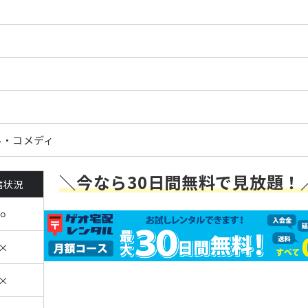
ー
ル・コメディ
＼今なら30日間無料で見放題！
信状況
⚪︎
×
×